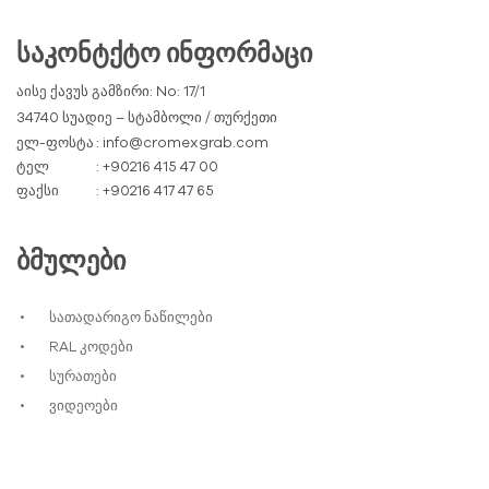
ᲡᲐᲙᲝᲜᲢᲥᲢᲝ ᲘᲜᲤᲝᲠᲛᲐᲪᲘ
აისე ქავუს გამზირი: No: 17/1
34740 სუადიე – სტამბოლი / თურქეთი
ელ-ფოსტა
: info@cromexgrab.com
ტელ
: +90216 415 47 00
ფაქსი
: +90216 417 47 65
ᲑᲛᲣᲚᲔᲑᲘ
სათადარიგო ნაწილები
RAL კოდები
სურათები
ვიდეოები