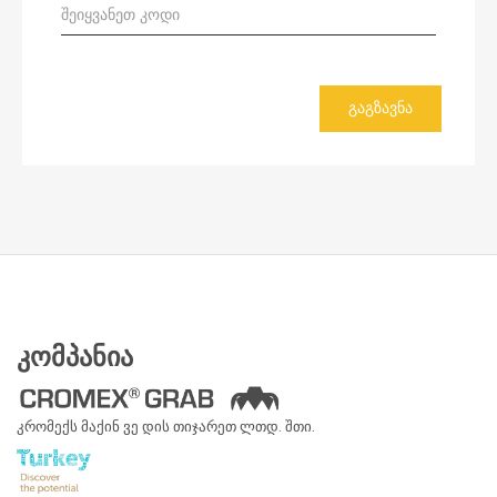
ᲒᲐᲒᲖᲐᲕᲜᲐ
ᲙᲝᲛᲞᲐᲜᲘᲐ
კრომექს მაქინ ვე დის თიჯარეთ ლთდ. შთი.