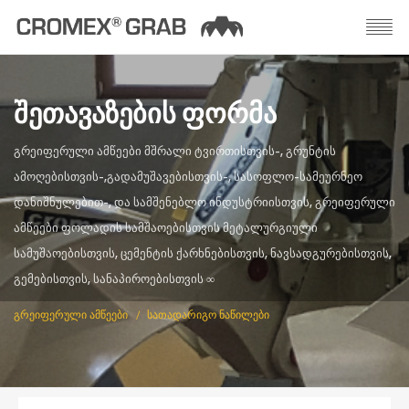
ᲨᲔᲗᲐᲕᲐᲖᲔᲑᲘᲡ ᲤᲝᲠᲛᲐ
ᲒᲠᲔᲘᲤᲔᲠᲣᲚᲘ ᲐᲛᲬᲔᲔᲑᲘ ᲛᲨᲠᲐᲚᲘ ᲢᲕᲘᲠᲗᲘᲡᲗᲕᲘᲡ-, ᲒᲠᲣᲜᲢᲘᲡ
ᲐᲛᲝᲦᲔᲑᲘᲡᲗᲕᲘᲡ-,ᲒᲐᲓᲐᲛᲣᲨᲐᲕᲔᲑᲘᲡᲗᲕᲘᲡ-, ᲡᲐᲡᲝᲤᲚᲝ-ᲡᲐᲛᲔᲣᲠᲜᲔᲝ
ᲓᲐᲜᲘᲨᲜᲣᲚᲔᲑᲘᲗ-, ᲓᲐ ᲡᲐᲛᲨᲔᲜᲔᲑᲚᲝ ᲘᲜᲓᲣᲡᲢᲠᲘᲘᲡᲗᲕᲘᲡ, ᲒᲠᲔᲘᲤᲔᲠᲣᲚᲘ
ᲐᲛᲬᲔᲔᲑᲘ ᲤᲝᲚᲐᲓᲘᲡ ᲡᲐᲛᲨᲐᲝᲔᲑᲘᲡᲗᲕᲘᲡ ᲛᲔᲢᲐᲚᲣᲠᲒᲘᲣᲚᲘ
ᲡᲐᲛᲣᲨᲐᲝᲔᲑᲘᲡᲗᲕᲘᲡ, ᲪᲔᲛᲔᲜᲢᲘᲡ ᲥᲐᲠᲮᲜᲔᲑᲘᲡᲗᲕᲘᲡ, ᲜᲐᲕᲡᲐᲓᲒᲣᲠᲔᲑᲘᲡᲗᲕᲘᲡ,
ᲒᲔᲛᲔᲑᲘᲡᲗᲕᲘᲡ, ᲡᲐᲜᲐᲞᲘᲠᲝᲔᲑᲘᲡᲗᲕᲘᲡ ∞
ᲒᲠᲔᲘᲤᲔᲠᲣᲚᲘ ᲐᲛᲬᲔᲔᲑᲘ
ᲡᲐᲗᲐᲓᲐᲠᲘᲒᲝ ᲜᲐᲬᲘᲚᲔᲑᲘ